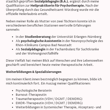
staatlich geprüften
Sozialpädagogin (B.A.)
, ergänzt durch meine
Qualifikation zur
Heilpraktikerin für Psychotherapie.
Nach der
Überprüfung durch das Gesundheitsamt Würzburg wurde mir die
offizielle Heilerlaubnis erteilt.
Neben meiner Rolle als Mutter von zwei Töchtern konnte ich in
verschiedenen beruflichen Stationen wertvolle Erfahrungen
sammeln:
In der
Studienberatung
der Universität Erlangen-Nürnberg
Als
psychologische Assistentin
in der Neuropsychologie des
Rhön-Klinikums Campus Bad Neustadt
Als
Sozialpädagogin
in der Fachambulanz für Suchtkranke
und der Wohnungsnotfallhilfe
Diese Vielfalt hat meinen Blick auf Menschen und ihre Lebenswelten
geschärft und bereichert heute meine therapeutische Arbeit.
Weiterbildungen & Spezialisierungen
Um meinen Klient:innen bestmöglich begegnen zu können, bilde ich
mich kontinuierlich fort. Ein Auszug meiner Qualifikationen:
Psychologische Beraterin
Burnout-Therapeutin
Traumatherapeutin (VDH / DGMT / DEMDRG)
EMDR-Therapeutin (VDH / DGMT / DEMDRG)
Weiterbildungen in Systemischer Therapie, Akzeptanz- und